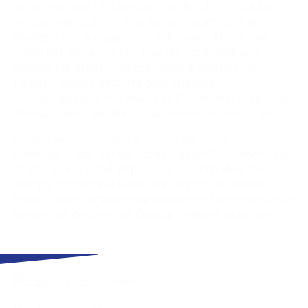
direkt und ohne Umladen zu Ihren Kunden. Sobald wir
am Ziel sind, ist der Auftrag für uns jedoch noch nicht
erledigt. Unsere engagierten, erfahrenen Mitarbeiter
liefern Ihre Geräte nicht nur an die Bordsteinkante,
sondern bis zu ihrem vorgesehenen Einsatzort. Ob
Treppen, kleine Fahrstühle oder verstellte
Durchgangsräume: Wir lösen Ihre Probleme mit höchster
Professionalität und ohne Unannehmlichkeiten für Sie.
Für Ihre Medizintransporte nutzen wir verschiedene
Fahrzeuge – vom kleinen Caddy bis zum 7,5-Tonnen-LKW
ist alles in unserem Fuhrpark in Jena vorhanden. Dies
ermöglicht maximale Flexibilität, um von der kleinen
Praxis in der Fußgängerzone bis zum großen Institut jeden
Kunden mit der gleichen Qualität beliefern zu können.