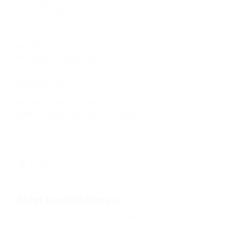
TSI – Fiedler GmbH
Zöllnitzer Straße 4
07751 Zöllnitz
03641-642 871
info@tsi-fiedler.de
Mit dem Laden der Karte akzeptieren Sie die
Datenschutzerklärung von Google.
Mehr erfahren
Karte laden
Google Maps immer entsperren
Jetzt kontaktieren
Wir kümmern uns gern um Ihr Anliegen.