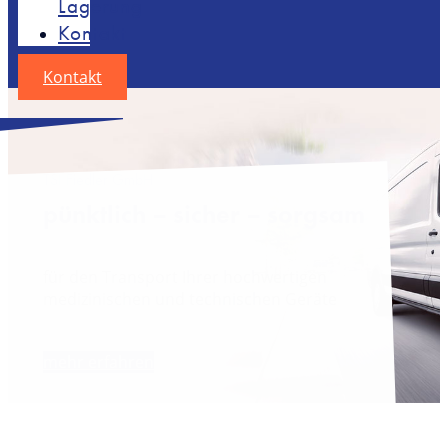
Lagerung
Kontakt
Kontakt
TSI Fiedler GmbH
pünktlich – sicher – sorgsam
für den Transport Ihrer hochwertigen
medizinischen und technischen Geräte
mehr erfahren