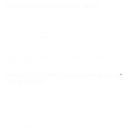
Medizintransporte aus Jena
Sie sind auf der Suche nach einem Partner für
Medizintransport aus Jena, der Ihre empfindlichen,
hochwertigen medizinischen und technischen Geräte
pünktlich, sicher und sorgsam zu Ihren Kunden,
Veranstaltungen oder Messen überall in Europa
transportiert?
Dann ist die TSI Fiedler GmbH aus Jena genau der
richtige Partner!
Anfrage stellen
15 Jahre Erfahrung